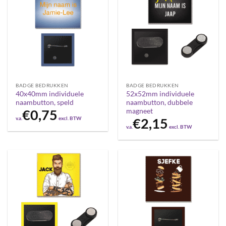
BADGE BEDRUKKEN
BADGE BEDRUKKEN
40x40mm individuele
52x52mm individuele
naambutton, speld
naambutton, dubbele
magneet
€
0,75
v.a.
excl. BTW
€
2,15
v.a.
excl. BTW