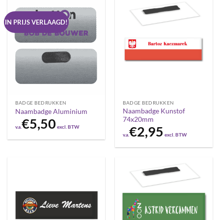
IN PRIJS VERLAAGD!
BADGE BEDRUKKEN
BADGE BEDRUKKEN
Naambadge Kunstof
Naambadge Aluminium
74x20mm
€
5,50
v.a.
excl. BTW
€
2,95
v.a.
excl. BTW