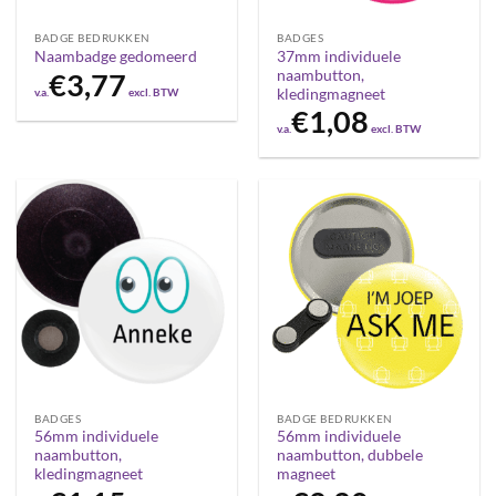
BADGE BEDRUKKEN
BADGES
37mm individuele
Naambadge gedomeerd
naambutton,
€
3,77
v.a.
excl. BTW
kledingmagneet
€
1,08
v.a.
excl. BTW
BADGES
BADGE BEDRUKKEN
56mm individuele
56mm individuele
naambutton,
naambutton, dubbele
kledingmagneet
magneet