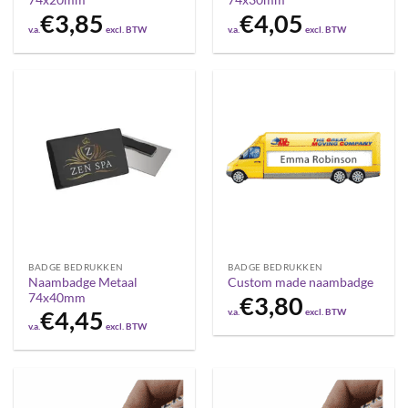
74x20mm
74x30mm
€
3,85
€
4,05
v.a.
excl. BTW
v.a.
excl. BTW
BADGE BEDRUKKEN
BADGE BEDRUKKEN
Naambadge Metaal
Custom made naambadge
74x40mm
€
3,80
v.a.
excl. BTW
€
4,45
v.a.
excl. BTW