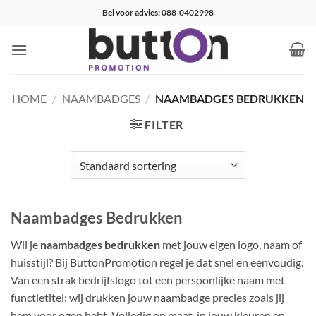
Ga
Bel voor advies: 088-0402998
naar
inhoud
HOME
/
NAAMBADGES
/
NAAMBADGES BEDRUKKEN
FILTER
Naambadges Bedrukken
Wil je
naambadges bedrukken
met jouw eigen logo, naam of
huisstijl? Bij ButtonPromotion regel je dat snel en eenvoudig.
Van een strak bedrijfslogo tot een persoonlijke naam met
functietitel: wij drukken jouw naambadge precies zoals jij
hem voor ogen hebt. Volledig op maat, in jouw kleuren en