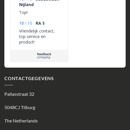
Nijland
Top!
10
/
10
RA S
Vriendelijk contact,
top service en
product!
CONTACTGEGEVENS
Pallasstraat 32
5048CJ Tilburg
The Netherlands