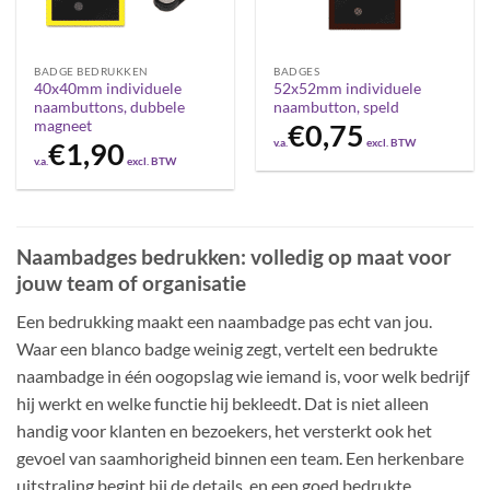
BADGE BEDRUKKEN
BADGES
40x40mm individuele
52x52mm individuele
naambuttons, dubbele
naambutton, speld
magneet
€
0,75
v.a.
excl. BTW
€
1,90
v.a.
excl. BTW
Naambadges bedrukken: volledig op maat voor
jouw team of organisatie
Een bedrukking maakt een naambadge pas echt van jou.
Waar een blanco badge weinig zegt, vertelt een bedrukte
naambadge in één oogopslag wie iemand is, voor welk bedrijf
hij werkt en welke functie hij bekleedt. Dat is niet alleen
handig voor klanten en bezoekers, het versterkt ook het
gevoel van saamhorigheid binnen een team. Een herkenbare
uitstraling begint bij de details, en een goed bedrukte