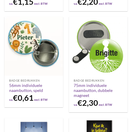
€
1,15
€
2,20
v.a.
excl. BTW
v.a.
excl. BTW
BADGE BEDRUKKEN
BADGE BEDRUKKEN
56mm individuele
75mm individuele
naambutton, speld
naambutton, dubbele
magneet
€
0,61
v.a.
excl. BTW
€
2,30
v.a.
excl. BTW