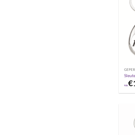
GEPER
Sleut
€
v.a.