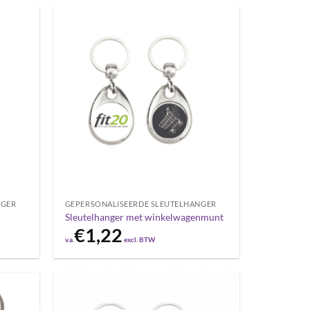
NGER
GEPERSONALISEERDE SLEUTELHANGER
Sleutelhanger met winkelwagenmunt
€
1,22
v.a.
excl. BTW