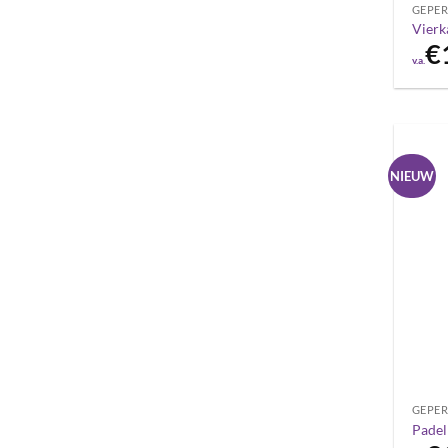
GEPER
Vierk
€
v.a.
NIEUW
GEPER
Padel