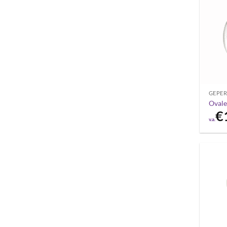
GEPER
Ovale
€
v.a.