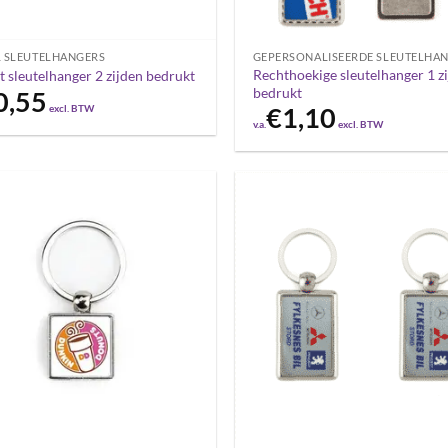
 SLEUTELHANGERS
GEPERSONALISEERDE SLEUTELHA
Rechthoekige sleutelhanger 1 zi
rt sleutelhanger 2 zijden bedrukt
bedrukt
0,55
excl. BTW
€
1,10
v.a.
excl. BTW