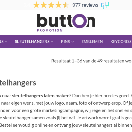
9.4
977 reviews
NS
SLEUTELHANGERS
PINS
EMBLEMEN
KEYCORDS
Resultaat 1–36 van de 49 resultaten w
telhangers
k naar
sleutelhangers laten maken
? Dan ben je hier precies goed.
g naar eigen wens, met jouw logo, naam, foto of ontwerp erop. Of 
nden voor een grote marketingcampagne, wij regelen het snel en sche
je sleutelhanger samen zoals jij het wil. Je artwork wordt gratis gec
. Bestel eenvoudig online en ontvang jouw sleutelhangers al binne