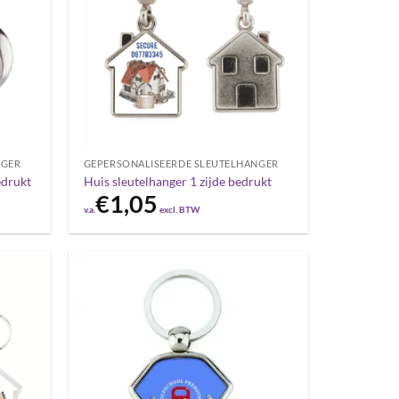
NGER
GEPERSONALISEERDE SLEUTELHANGER
edrukt
Huis sleutelhanger 1 zijde bedrukt
€
1,05
v.a.
excl. BTW