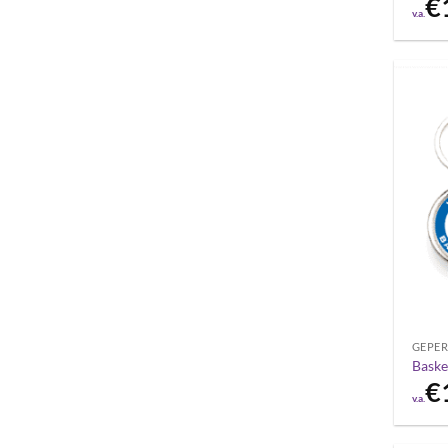
€
v.a.
GEPER
Baske
€
v.a.