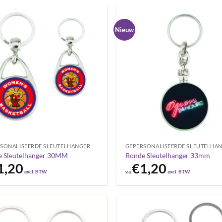
Nieuw
SONALISEERDE SLEUTELHANGER
GEPERSONALISEERDE SLEUTELHA
 Sleutelhanger 30MM
Ronde Sleutelhanger 33mm
1,20
€
1,20
excl. BTW
v.a.
excl. BTW