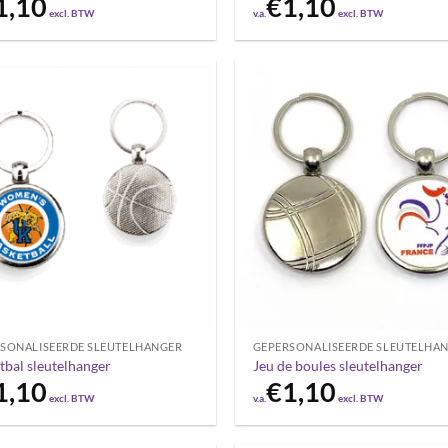
1,10
€
1,10
excl. BTW
v.a.
excl. BTW
SONALISEERDE SLEUTELHANGER
GEPERSONALISEERDE SLEUTELHA
tbal sleutelhanger
Jeu de boules sleutelhanger
1,10
€
1,10
excl. BTW
v.a.
excl. BTW