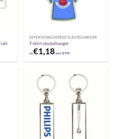
GEPERSONALISEERDE SLEUTELHANGER
rukt
T-shirt sleutelhanger
€
1,18
v.a.
excl. BTW