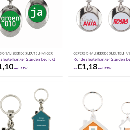
SONALISEERDE SLEUTELHANGER
GEPERSONALISEERDE SLEUTELHA
 sleutelhanger 2 zijden bedrukt
Ronde sleutelhanger 2 zijden b
1,10
€
1,18
excl. BTW
v.a.
excl. BTW