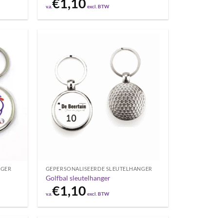
€
1,10
v.a.
excl. BTW
NGER
GEPERSONALISEERDE SLEUTELHANGER
Golfbal sleutelhanger
€
1,10
v.a.
excl. BTW