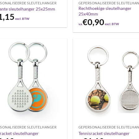
SONALISEERDE SLEUTELHANGER
GEPERSONALISEERDE SLEUTELHA
Rechthoekige sleutelhanger
ante sleutelhanger 25x25mm
25x40mm
1,15
excl. BTW
€
0,90
v.a.
excl. BTW
SONALISEERDE SLEUTELHANGER
GEPERSONALISEERDE SLEUTELHA
racket sleutelhanger
Tennisracket sleutelhanger