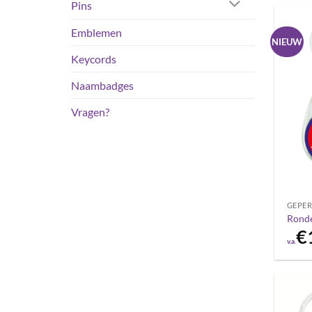
Pins
Emblemen
NIEUW
Keycords
Naambadges
Vragen?
GEPER
Ronde
€
v.a.