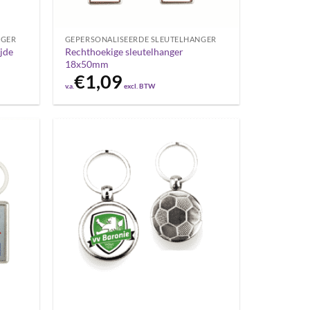
NGER
GEPERSONALISEERDE SLEUTELHANGER
jde
Rechthoekige sleutelhanger
18x50mm
€
1,09
v.a.
excl. BTW