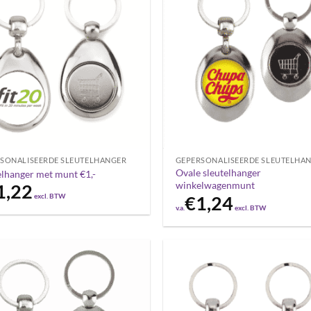
SONALISEERDE SLEUTELHANGER
GEPERSONALISEERDE SLEUTELHA
Ovale sleutelhanger
elhanger met munt €1,-
winkelwagenmunt
1,22
excl. BTW
€
1,24
v.a.
excl. BTW