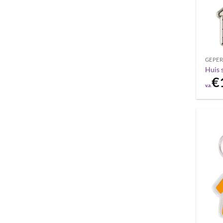
GEPER
Huis 
€
v.a.