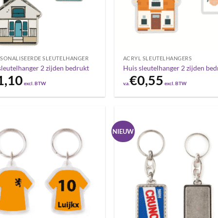
SONALISEERDE SLEUTELHANGER
ACRYL SLEUTELHANGERS
sleutelhanger 2 zijden bedrukt
Huis sleutelhanger 2 zijden bed
1,10
€
0,55
excl. BTW
v.a.
excl. BTW
NIEUW