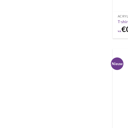
ACRYL
T-shi
€
v.a.
Nieuw