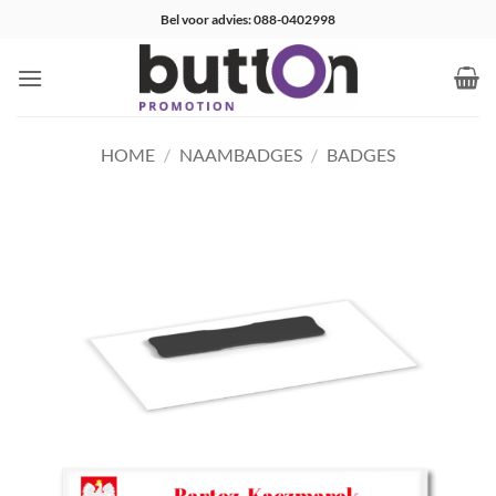
Ga
Bel voor advies: 088-0402998
naar
inhoud
HOME
/
NAAMBADGES
/
BADGES