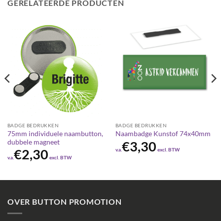
GERELATEERDE PRODUCTEN
BADGE BEDRUKKEN
BADGE BEDRUKKEN
75mm individuele naambutton,
Naambadge Kunstof 74x40mm
dubbele magneet
€
3,30
v.a.
excl. BTW
€
2,30
v.a.
excl. BTW
OVER BUTTON PROMOTION