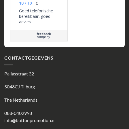
10
/
10
C
Goed telefonische
bereikbaar, goed
advies
CONTACTGEGEVENS
Pallasstraat 32
5048CJ Tilburg
The Netherlands
088-0402998
info@buttonpromotion.nl