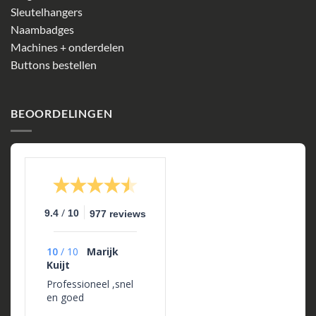
Sleutelhangers
Naambadges
Machines + onderdelen
Buttons bestellen
BEOORDELINGEN
/
9.4
10
977 reviews
10
/
10
Marijk
Kuijt
Professioneel ,snel
en goed