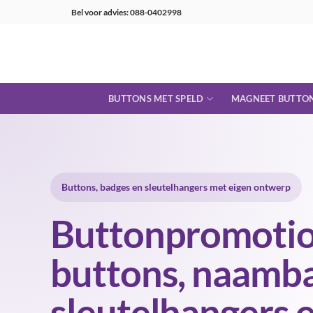
Ga
Bel voor advies: 088-0402998
naar
inhoud
BUTTONS MET SPELD
MAGNEET BUTTO
Buttons, badges en sleutelhangers met eigen ontwerp
Buttonpromotio
buttons, naamb
sleutelhangers 