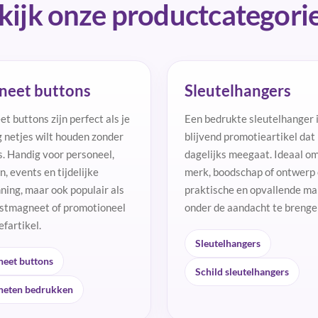
kijk onze productcategori
neet buttons
Sleutelhangers
t buttons zijn perfect als je
Een bedrukte sleutelhanger 
g netjes wilt houden zonder
blijvend promotieartikel dat
s. Handig voor personeel,
dagelijks meegaat. Ideaal o
, events en tijdelijke
merk, boodschap of ontwerp
ning, maar ook populair als
praktische en opvallende ma
stmagneet of promotioneel
onder de aandacht te brenge
fartikel.
Sleutelhangers
eet buttons
Schild sleutelhangers
eten bedrukken