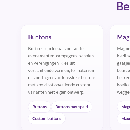
Be
Buttons
Mag
Buttons zijn ideaal voor acties,
Magnee
evenementen, campagnes, scholen
kledin
en verenigingen. Kies uit
gaatje
verschillende vormen, formaten en
beurzen
uitvoeringen, van klassieke buttons
herken
met speld tot opvallende custom
koelka
varianten met eigen ontwerp.
weggee
Buttons
Buttons met speld
Magn
Custom buttons
Magn