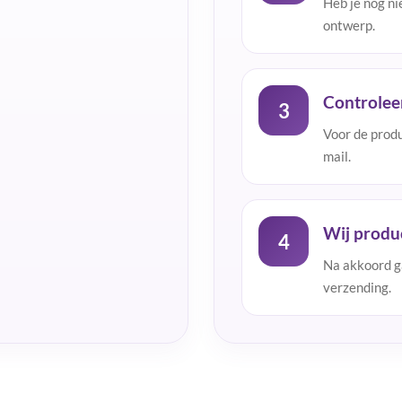
Heb je nog ni
ontwerp.
Controlee
3
Voor de produc
mail.
Wij produ
4
Na akkoord ga
verzending.