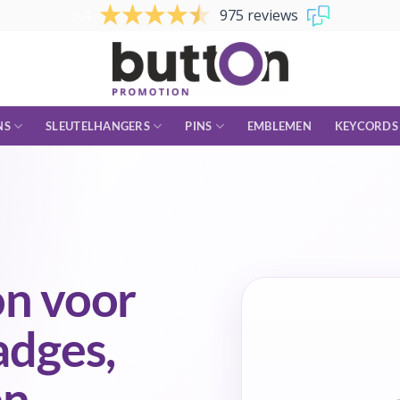
9.4
975 reviews
NS
SLEUTELHANGERS
PINS
EMBLEMEN
KEYCORDS
n voor
adges,
en