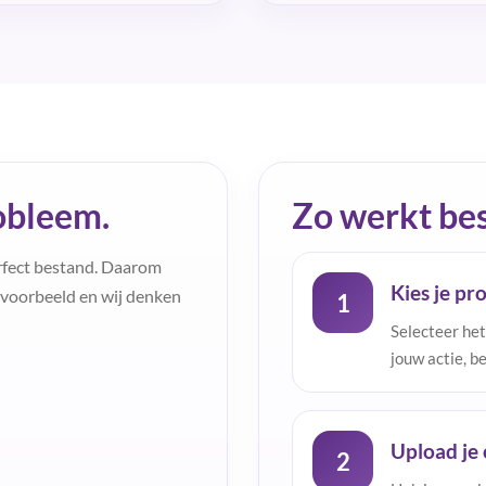
obleem.
Zo werkt bes
erfect bestand. Daarom
Kies je pr
f voorbeeld en wij denken
1
Selecteer het
jouw actie, b
Upload je 
2