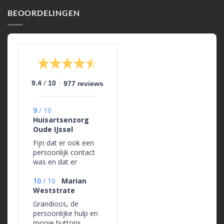
BEOORDELINGEN
/
9.4
10
977 reviews
9
/
10
Huisartsenzorg
Oude IJssel
Fijn dat er ook een
persoonlijk contact
was en dat er
maatwerk mogelijk
is.
10
/
10
Marian
Weststrate
Grandioos, de
persoonlijke hulp en
mooie buttons