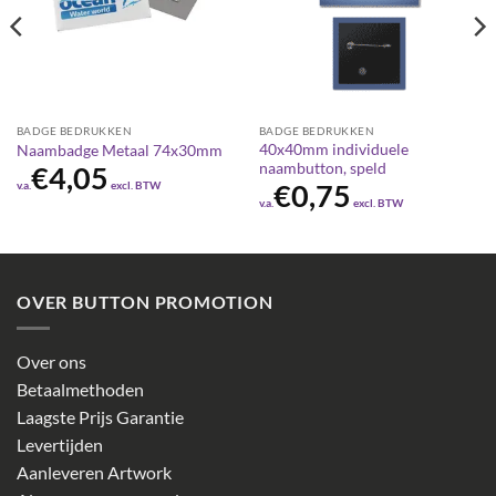
BADGE BEDRUKKEN
BADGE BEDRUKKEN
40x40mm individuele
Naambadge Metaal 74x30mm
naambutton, speld
€
4,05
v.a.
excl. BTW
€
0,75
v.a.
excl. BTW
OVER BUTTON PROMOTION
Over ons
Betaalmethoden
Laagste Prijs Garantie
Levertijden
Aanleveren Artwork