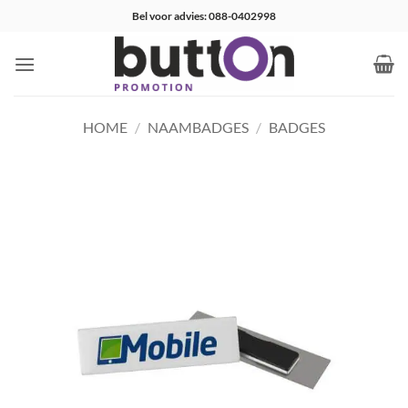
Ga
Bel voor advies: 088-0402998
naar
inhoud
HOME
/
NAAMBADGES
/
BADGES