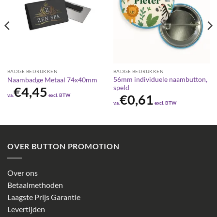
BADGE BEDRUKKEN
BADGE BEDRUKKEN
56mm individuele naambutton,
Naambadge Metaal 74x40mm
speld
€
4,45
v.a.
excl. BTW
€
0,61
v.a.
excl. BTW
OVER BUTTON PROMOTION
Over ons
Betaalmethoden
Laagste Prijs Garantie
Levertijden