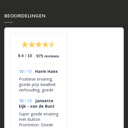
BEOORDELINGEN
/
9.4
10
975 reviews
10
/
10
Harm Haex
Positieve ervaring,
goede prijs kwaliteit
verhouding, goede
service en goede
levering.
10
/
10
Jannette
Eijk - van de Bunt
Super goede ervaring
met Button
Promotion. Goede