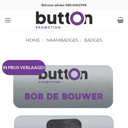
Ga
Bel voor advies: 088-0402998
naar
inhoud
HOME
/
NAAMBADGES
/
BADGES
IN PRIJS VERLAAGD!