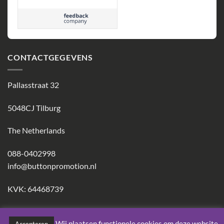
service. Mooi
eindproduct. Top!
CONTACTGEGEVENS
Pallasstraat 32
5048CJ Tilburg
The Netherlands
088-0402998
info@buttonpromotion.nl
KVK: 64468739
Wij plaatsen functionele cookies om deze website