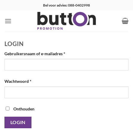
Ga
Bel voor advies: 088-0402998
naar
inhoud
LOGIN
Vereist
Gebruikersnaam of e-mailadres
*
Vereist
Wachtwoord
*
Onthouden
LOGIN