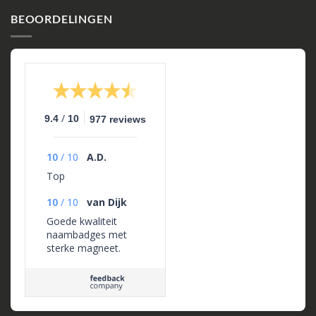
BEOORDELINGEN
/
9.4
10
977 reviews
10
/
10
A.D.
Top
10
/
10
van Dijk
Goede kwaliteit
naambadges met
sterke magneet.
Levering geheel
volgens afspraak