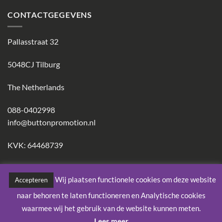
CONTACTGEGEVENS
Pallasstraat 32
5048CJ Tilburg
The Netherlands
088-0402998
info@buttonpromotion.nl
KVK: 64468739
Wij plaatsen functionele cookies om deze website
Accepteren
IDeal
Visa
PayPal
MasterCard
Maestro
American
Bank
naar behoren te laten functioneren en Analytische cookies
Express
Trans
waarmee wij het gebruik van de website kunnen meten.
Copyright 2026 ©
Button Promotion
Lees meer