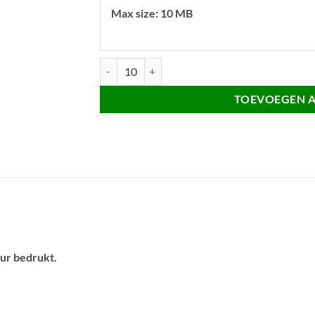
Max size: 10 MB
Ronde sleutelhanger 25mm aantal
TOEVOEGEN 
our bedrukt.