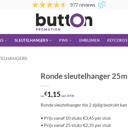
9.4
977 reviews
NS
SLEUTELHANGERS
PINS
EMBLEMEN
KEYCORDS
TELHANGERS
Ronde sleutelhanger 25
1,15
€
v.a.
excl. BTW
Ronde sleutelhanger die 2 zijdig bedrukt kan
• Prijs vanaf 10 stuks €3,45 per stuk
• Prijs vanaf 25 stuks €2,35 per stuk