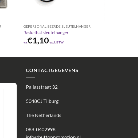
R
GEPERSONALISEERDE SLEUTELHANGER
Basketbal sleutelhanger
€
1,10
v.a.
excl. BTW
CONTACTGEGEVENS
Pallasstraat 32
5048CJ Tilburg
The Netherlands
088-0402998
info@buttonpromotion.nl