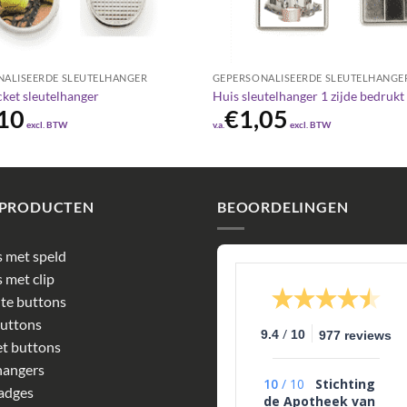
NALISEERDE SLEUTELHANGER
GEPERSONALISEERDE SLEUTELHANGE
cket sleutelhanger
Huis sleutelhanger 1 zijde bedrukt
10
€
1,05
excl. BTW
v.a.
excl. BTW
 PRODUCTEN
BEOORDELINGEN
 met speld
 met clip
te buttons
uttons
/
9.4
10
977 reviews
t buttons
hangers
10
/
10
Stichting
adges
de Apotheek van