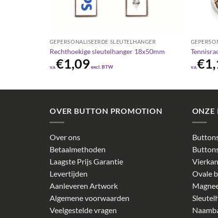
ANGER
GEPERSONALISEERDE SLEUTELHANGER
GEPERSO
Rechthoekige sleutelhanger 18x50mm
Tennisra
€
1,09
€
1,
v.a.
excl. BTW
v.a.
OVER BUTTON PROMOTION
ONZE
Over ons
Buttons
Betaalmethoden
Buttons
Laagste Prijs Garantie
Vierkan
Levertijden
Ovale b
Aanleveren Artwork
Magnee
Algemene voorwaarden
Sleutel
Veelgestelde vragen
Naamb