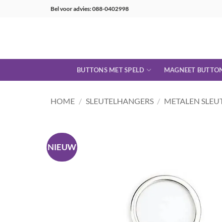
Ga
Bel voor advies: 088-0402998
naar
inhoud
BUTTONS MET SPELD
MAGNEET BUTTO
HOME
/
SLEUTELHANGERS
/
METALEN SLEU
NIEUW