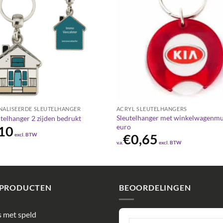
NALISEERDE SLEUTELHANGER
ACRYL SLEUTELHANGERS
Sleutelhanger met winkelwagenmu
utelhanger 2 zijden bedrukt
euro
10
excl. BTW
€
0,65
v.a.
excl. BTW
 PRODUCTEN
BEOORDELINGEN
 met speld