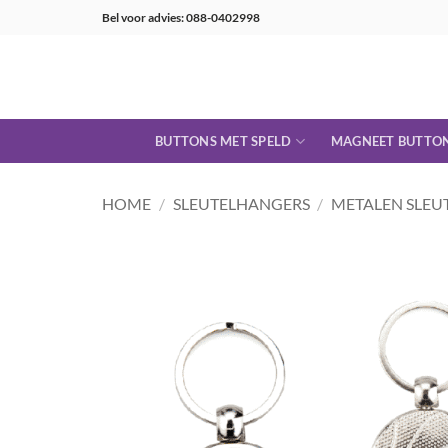
Ga
Bel voor advies: 088-0402998
naar
inhoud
BUTTONS MET SPELD
MAGNEET BUTTO
HOME
/
SLEUTELHANGERS
/
METALEN SLEU