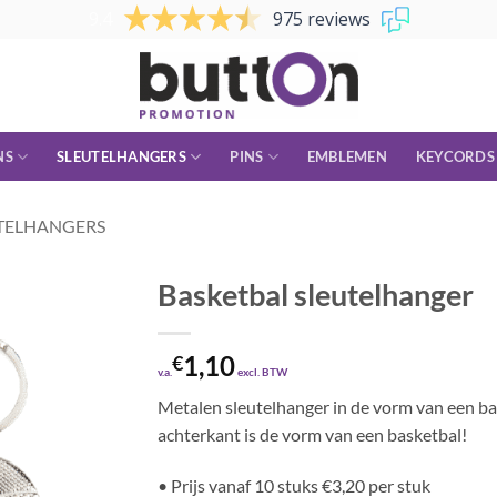
9.4
975 reviews
NS
SLEUTELHANGERS
PINS
EMBLEMEN
KEYCORDS
TELHANGERS
Basketbal sleutelhanger
1,10
€
v.a.
excl. BTW
Metalen sleutelhanger in de vorm van een bas
achterkant is de vorm van een basketbal!
• Prijs vanaf 10 stuks €3,20 per stuk