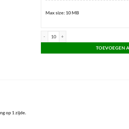
Max size: 10 MB
Basketbal sleutelhanger aantal
TOEVOEGEN 
g op 1 zijde.