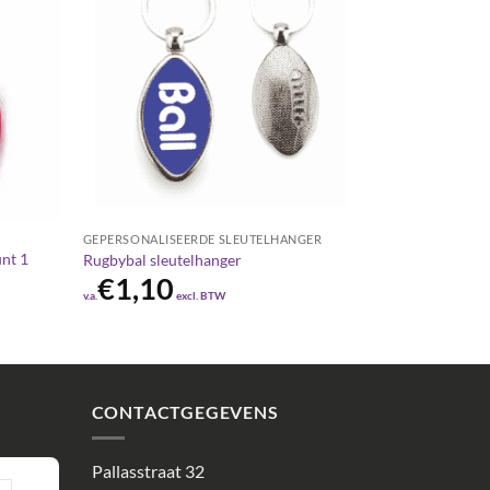
GEPERSONALISEERDE SLEUTELHANGER
nt 1
Rugbybal sleutelhanger
€
1,10
v.a.
excl. BTW
CONTACTGEGEVENS
Pallasstraat 32