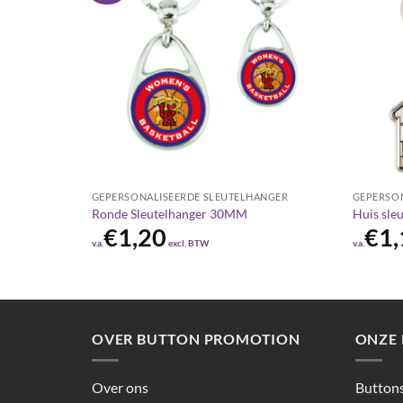
ANGER
GEPERSONALISEERDE SLEUTELHANGER
GEPERSO
agenmunt
Ronde Sleutelhanger 30MM
Huis sle
€
1,20
€
1,
v.a.
excl. BTW
v.a.
OVER BUTTON PROMOTION
ONZE
Over ons
Buttons