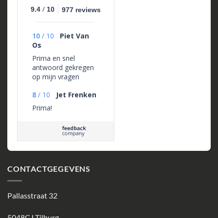
/
9.4
10
977 reviews
10
/
10
Piet Van
Os
Prima en snel
antwoord gekregen
op mijn vragen
8
/
10
Jet Frenken
Prima!
CONTACTGEGEVENS
Pallasstraat 32
5048CJ Tilburg