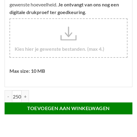
gewenste hoeveelheid.
Je ontvangt van ons nog een
digitale drukproef ter goedkeuring.
Kies hier je gewenste bestanden. (max 4.)
Max size: 10 MB
Gerecyclede PET Keycord met safety breakaway sluiting - 20mm - Dubb
TOEVOEGEN AAN WINKELWAGEN