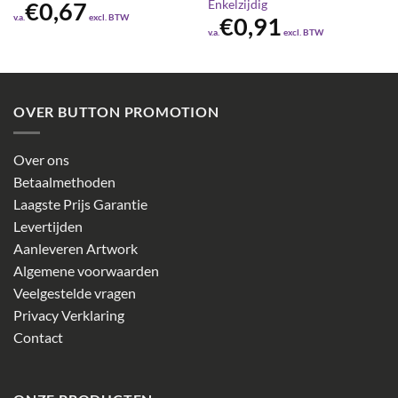
Enkelzijdig
€
0,67
v.a.
excl. BTW
€
0,91
v.a.
excl. BTW
OVER BUTTON PROMOTION
Over ons
Betaalmethoden
Laagste Prijs Garantie
Levertijden
Aanleveren Artwork
Algemene voorwaarden
Veelgestelde vragen
Privacy Verklaring
Contact