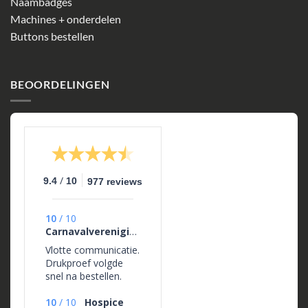
Naambadges
Machines + onderdelen
Buttons bestellen
BEOORDELINGEN
/
9.4
10
977 reviews
10
/
10
Carnavalvereniging
Vlotte communicatie.
Drukproef volgde
snel na bestellen.
Daarnaast hele
aardige dames die
10
/
10
Hospice