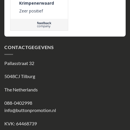
met je meedenken
Krimpenerwaard
als je niet uit het
Zeer positief
ontwerp komt
CONTACTGEGEVENS
Pallasstraat 32
5048CJ Tilburg
The Netherlands
088-0402998
info@buttonpromotion.nl
KVK: 64468739