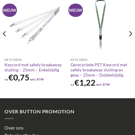
NIEUW
NIEUW
KEYCORDS
KEYCORDS
Keycord met safety breakaway
Gerecyclede PET Keycord met
sluiting – 25mm – Enkelzijdig
safety breakaway sluiting en
gesp – 25mm – Dubbelzijdig
€
0,75
v.a.
excl. BTW
€
1,22
v.a.
excl. BTW
OVER BUTTON PROMOTION
Over ons