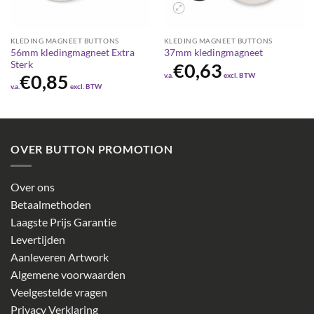
KLEDING MAGNEET BUTTONS
KLEDING MAGNEET BUTTONS
56mm kledingmagneet Extra
37mm kledingmagneet
Sterk
€
0,63
v.a.
excl. BTW
€
0,85
v.a.
excl. BTW
OVER BUTTON PROMOTION
Over ons
Betaalmethoden
Laagste Prijs Garantie
Levertijden
Aanleveren Artwork
Algemene voorwaarden
Veelgestelde vragen
Privacy Verklaring