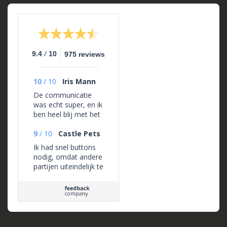
/
9.4
10
975 reviews
10
/
10
Iris Mann
De communicatie
was echt super, en ik
ben heel blij met het
eindresultaat. Alles
ziet er goed uit.
9
/
10
Castle Pets
Ik had snel buttons
nodig, omdat andere
partijen uiteindelijk te
duur waren en niet
snel konden leveren.
Libby heeft mij goed
geholpen en zelfs
voorrang gegeven
tijdens de productie!