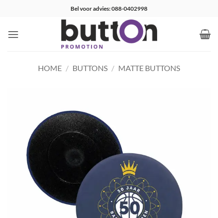
Ga
Bel voor advies: 088-0402998
naar
inhoud
HOME
/
BUTTONS
/
MATTE BUTTONS