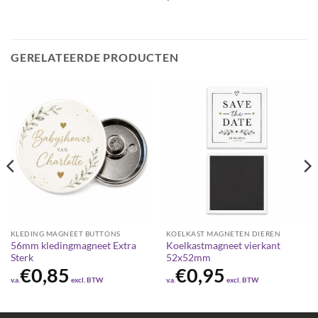
GERELATEERDE PRODUCTEN
KLEDING MAGNEET BUTTONS
KOELKAST MAGNETEN DIEREN
56mm kledingmagneet Extra
Koelkastmagneet vierkant
Sterk
52x52mm
€
0,85
€
0,95
v.a.
excl. BTW
v.a.
excl. BTW