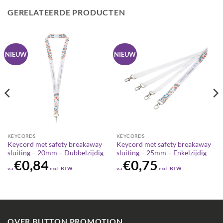
GERELATEERDE PRODUCTEN
NIEUW
NIEUW
KEYCORDS
KEYCORDS
Keycord met safety breakaway
Keycord met safety breakaway
sluiting – 20mm – Dubbelzijdig
sluiting – 25mm – Enkelzijdig
€
0,84
€
0,75
v.a.
excl. BTW
v.a.
excl. BTW
OVER BUTTON PROMOTION