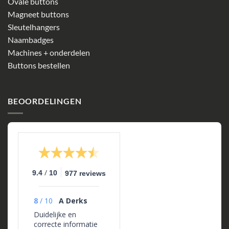
Ovale buttons
Magneet buttons
Sleutelhangers
Naambadges
Machines + onderdelen
Buttons bestellen
BEOORDELINGEN
/
9.4
10
977 reviews
8
/
10
A Derks
Duidelijke en
correcte informatie