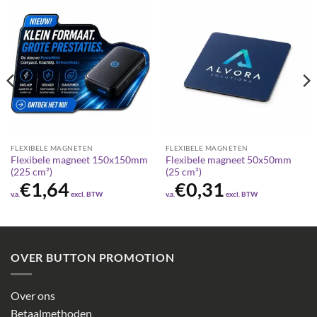
FLEXIBELE MAGNETEN
FLEXIBELE MAGNETEN
Flexibele magneet 150x150mm
Flexibele magneet 50x50mm
(225 cm²)
(25 cm²)
€
1,64
€
0,31
v.a.
excl. BTW
v.a.
excl. BTW
OVER BUTTON PROMOTION
Over ons
Betaalmethoden