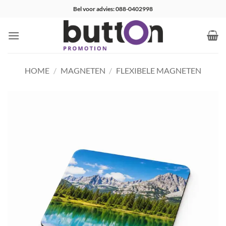
Ga
Bel voor advies: 088-0402998
naar
inhoud
HOME
/
MAGNETEN
/
FLEXIBELE MAGNETEN