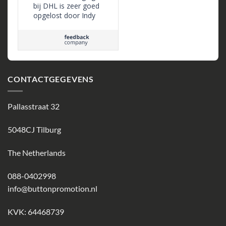
bij DHL is zeer goed
opgelost door Indy
en haar collega's
CONTACTGEGEVENS
Pallasstraat 32
5048CJ Tilburg
The Netherlands
088-0402998
info@buttonpromotion.nl
KVK: 64468739