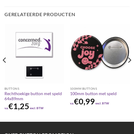
GERELATEERDE PRODUCTEN
BUTTONS
100MM BUTTONS
Rechthoekige button met speld
100mm button met speld
64x89mm
€
0,99
v.a.
excl. BTW
€
1,25
v.a.
excl. BTW