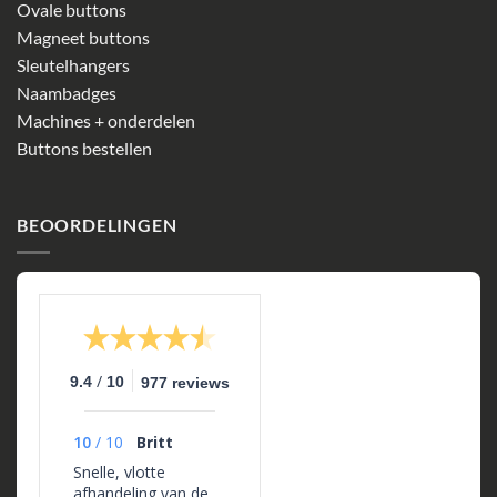
Ovale buttons
Magneet buttons
Sleutelhangers
Naambadges
Machines + onderdelen
Buttons bestellen
BEOORDELINGEN
/
9.4
10
977 reviews
10
/
10
Britt
Snelle, vlotte
afhandeling van de