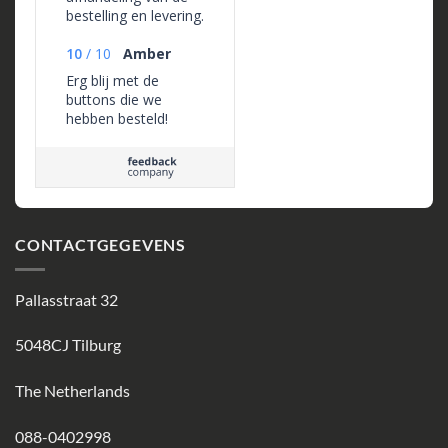
bestelling en levering.
Communicatie is
zeer duidelijk.
10
/
10
Amber
Erg blij met de
buttons die we
hebben besteld!
Tevreden met de
service, de levering
en hoe ze eruit zien.
CONTACTGEGEVENS
Pallasstraat 32
5048CJ Tilburg
The Netherlands
088-0402998