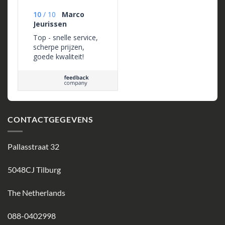
10
/
10
Marco
Jeurissen
Top - snelle service,
scherpe prijzen,
goede kwaliteit!
CONTACTGEGEVENS
Pallasstraat 32
5048CJ Tilburg
The Netherlands
088-0402998