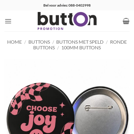
Ga
Bel voor advies: 088-0402998
naar
inhoud
HOME
/
BUTTONS
/
BUTTONS MET SPELD
/
RONDE
BUTTONS
/
100MM BUTTONS