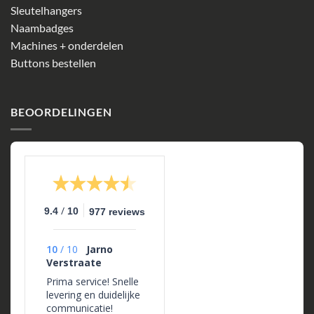
Sleutelhangers
Naambadges
Machines + onderdelen
Buttons bestellen
BEOORDELINGEN
/
9.4
10
977 reviews
10
/
10
Jarno
Verstraate
Prima service! Snelle
levering en duidelijke
communicatie!