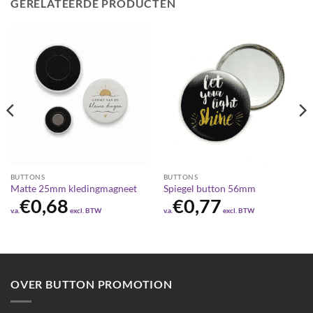
GERELATEERDE PRODUCTEN
BUTTONS
BUTTONS
Matte 25mm kledingmagneet
Spiegel button 56mm
€
0,68
€
0,77
v.a.
excl. BTW
v.a.
excl. BTW
OVER BUTTON PROMOTION