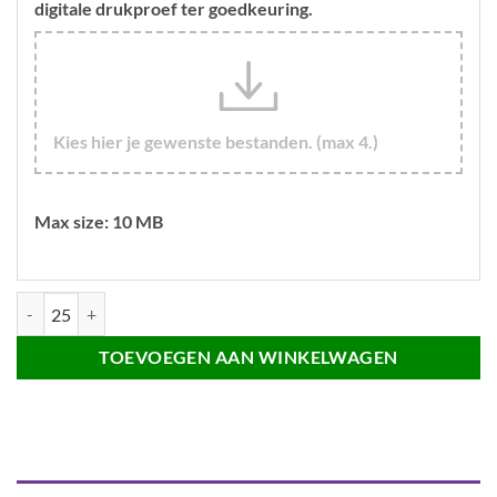
digitale drukproef ter goedkeuring.
Kies hier je gewenste bestanden. (max 4.)
Max size: 10 MB
100mm button met speld aantal
TOEVOEGEN AAN WINKELWAGEN