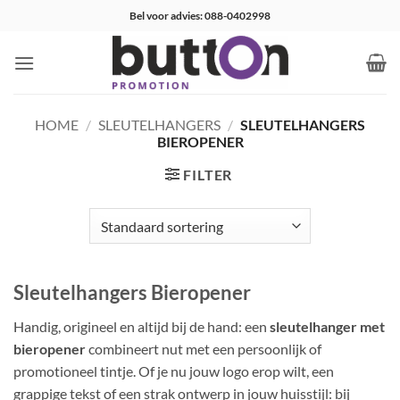
Ga
Bel voor advies: 088-0402998
naar
inhoud
HOME
/
SLEUTELHANGERS
/
SLEUTELHANGERS
BIEROPENER
FILTER
Sleutelhangers Bieropener
Handig, origineel en altijd bij de hand: een
sleutelhanger met
bieropener
combineert nut met een persoonlijk of
promotioneel tintje. Of je nu jouw logo erop wilt, een
grappige tekst of een strak ontwerp in jouw huisstijl: bij