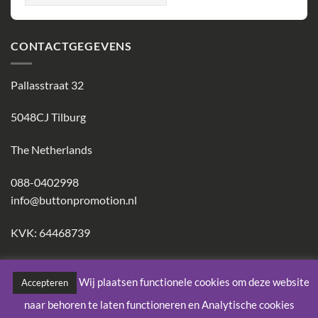
CONTACTGEGEVENS
Pallasstraat 32
5048CJ Tilburg
The Netherlands
088-0402998
info@buttonpromotion.nl
KVK: 64468739
Wij plaatsen functionele cookies om deze website
Accepteren
IDeal
Visa
PayPal
MasterCard
Maestro
American
Bank
naar behoren te laten functioneren en Analytische cookies
Express
Trans