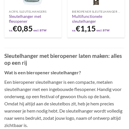
ACRYL SLEUTELHANGERS
BIEROPENER SLEUTELHANGER BEDRUKKEN
Sleutelhanger met
Multifunctionele
flesopener
sleutelhanger
€
0,85
€
1,15
v.a.
excl. BTW
v.a.
excl. BTW
Sleutelhanger met bieropener laten maken: alles
op een rij
Wat is een bieropener sleutelhanger?
Een bieropener sleutelhanger is een compacte, metalen
sleutelhanger met een ingebouwde flesopener. Handig voor
onderweg, op een festival of gewoon thuis op de bank.
Omdat hij altijd aan de sleutelbos zit, heb je hem precies
wanneer je hem nodig hebt. De sleutelhanger wordt volledig
naar wens bedrukt, zodat jouw logo, naam of ontwerp altijd
zichtbaar is.