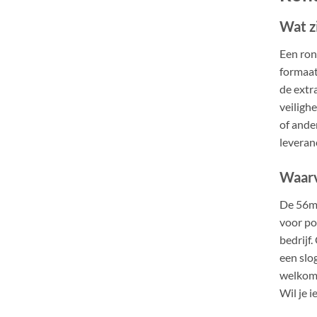
Wat z
Een ron
formaat
de extr
veiligh
of ande
leveran
Waarv
De 56mm
voor po
bedrijf
een slo
welkoms
Wil je i