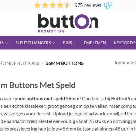
9.4
975 reviews
NS
SLEUTELHANGERS
PINS
EMBLEMEN
KEYCORDS
Toont alle 
RONDE BUTTONS
/
56MM BUTTONS
m Buttons Met Speld
k naar
ronde buttons met speld 56mm
? Dan ben je bij ButtonPro
is een echte klassieker: groot genoeg om op te vallen, maar compa
 wij zorgen voor de rest. Upload je logo of artwork, en wij zetten 
de aandacht trekt. Bestel eenvoudig vanaf 25 stuks en ontvang jou
e expresslevering heb je jouw 56mm buttons al binnen 48 uur in h