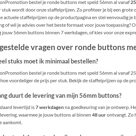
tonPromotion bestel je ronde buttons met speld 56mm al vanaf
25
r stuk wordt door onze staffelprijzen. Zo profiteer je bij een grote
de actuele staffelprijzen op de productpagina en stel eenvoudig je
ing of wil je advies over het beste formaat voor jouw toepassing? O
 jouw 56mm buttons binnen 7 werkdagen, of kies voor onze express
gestelde vragen over ronde buttons m
el stuks moet ik minimaal bestellen?
tonPromotion bestel je ronde buttons met speld 56mm al vanaf 25 
 hoe voordeliger de prijs per stuk. Bekijk de staffelprijzen op de p
ang duurt de levering van mijn 56mm buttons?
daard levertijd is
7 werkdagen
na goedkeuring van je ontwerp. Heb
levering, waarmee je jouw buttons al binnen
48 uur
ontvangt. Zo h
e aankomt.