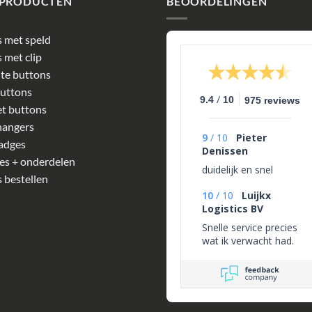
 PRODUCTEN
BEOORDELINGEN
 met speld
 met clip
te buttons
uttons
/
9.4
10
975 reviews
t buttons
hangers
9
/
10
Pieter
adges
Denissen
es + onderdelen
duidelijk en snel
 bestellen
10
/
10
Luijkx
Logistics BV
Snelle service precies
wat ik verwacht had.