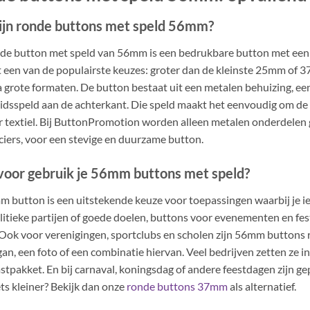
ijn ronde buttons met speld 56mm?
de button met speld van 56mm is een bedrukbare button met een 
 een van de populairste keuzes: groter dan de kleinste 25mm of 3
a grote formaten. De button bestaat uit een metalen behuizing, 
eidsspeld aan de achterkant. Die speld maakt het eenvoudig om de 
r textiel. Bij ButtonPromotion worden alleen metalen onderdelen
ciers, voor een stevige en duurzame button.
oor gebruik je 56mm buttons met speld?
 button is een uitstekende keuze voor toepassingen waarbij je 
litieke partijen of goede doelen, buttons voor evenementen en fest
. Ook voor verenigingen, sportclubs en scholen zijn 56mm buttons r
gan, een foto of een combinatie hiervan. Veel bedrijven zetten ze i
tpakket. En bij carnaval, koningsdag of andere feestdagen zijn g
ets kleiner? Bekijk dan onze
ronde buttons 37mm
als alternatief.