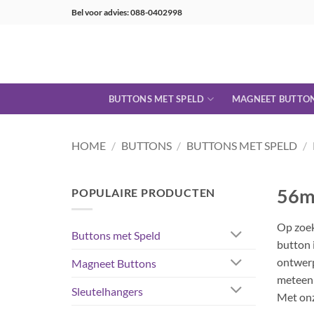
Ga
Bel voor advies: 088-0402998
naar
inhoud
BUTTONS MET SPELD
MAGNEET BUTTO
HOME
/
BUTTONS
/
BUTTONS MET SPELD
/
56m
POPULAIRE PRODUCTEN
Op zoe
Buttons met Speld
button 
ontwerp,
Magneet Buttons
meteen 
Sleutelhangers
Met onz