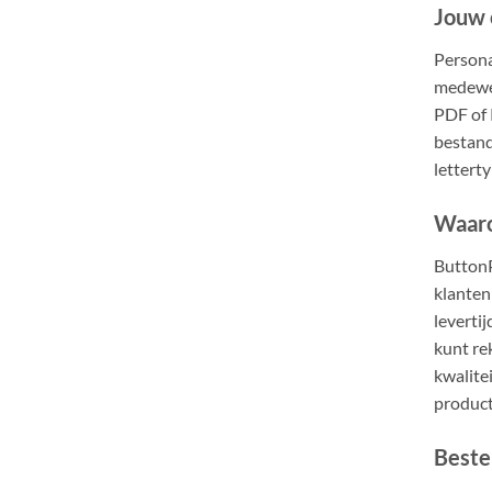
Jouw 
Persona
medewer
PDF of 
bestand
letterty
Waaro
ButtonP
klanten
leverti
kunt re
kwalite
product
Beste