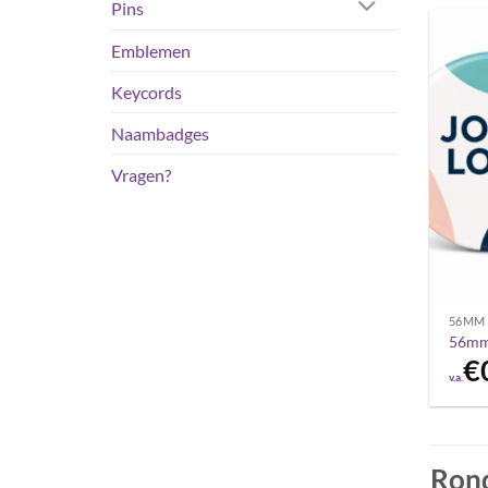
Pins
Emblemen
Keycords
Naambadges
Vragen?
56MM
56mm 
€
v.a.
Rond