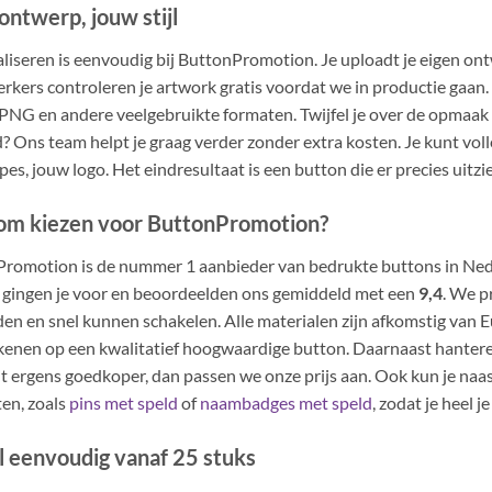
ontwerp, jouw stijl
liseren is eenvoudig bij ButtonPromotion. Je uploadt je eigen ont
kers controleren je artwork gratis voordat we in productie gaa
PNG en andere veelgebruikte formaten. Twijfel je over de opmaak o
? Ons team helpt je graag verder zonder extra kosten. Je kunt volle
pes, jouw logo. Het eindresultaat is een button die er precies uitzie
m kiezen voor ButtonPromotion?
romotion is de nummer 1 aanbieder van bedrukte buttons in Neder
 gingen je voor en beoordeelden ons gemiddeld met een
9,4
. We p
jden en snel kunnen schakelen. Alle materialen zijn afkomstig van 
kenen op een kwalitatief hoogwaardige button. Daarnaast hanter
it ergens goedkoper, dan passen we onze prijs aan. Ook kun je na
en, zoals
pins met speld
of
naambadges met speld
, zodat je heel 
l eenvoudig vanaf 25 stuks