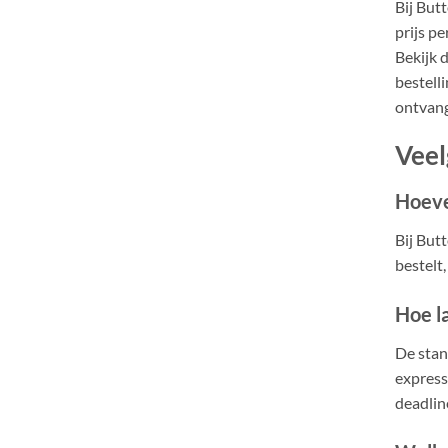
Bij But
prijs pe
Bekijk 
bestell
ontvang
Veel
Hoeve
Bij But
bestelt,
Hoe l
De stan
express
deadlin