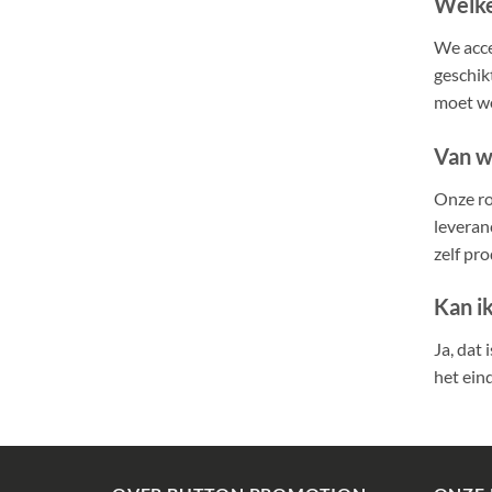
Welke
We acce
geschik
moet w
Van w
Onze ro
leveran
zelf pr
Kan ik
Ja, dat
het eind