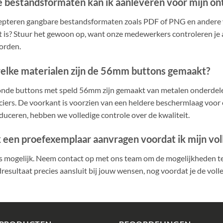
 bestandsformaten kan ik aanleveren voor mijn o
pteren gangbare bestandsformaten zoals PDF of PNG en andere ve
t is? Stuur het gewoon op, want onze medewerkers controleren je a
orden.
elke materialen zijn de 56mm buttons gemaakt?
nde buttons met speld 56mm zijn gemaakt van metalen onderdel
ciers. De voorkant is voorzien van een heldere beschermlaag voo
oduceren, hebben we volledige controle over de kwaliteit.
 een proefexemplaar aanvragen voordat ik mijn voll
 is mogelijk. Neem contact op met ons team om de mogelijkheden 
resultaat precies aansluit bij jouw wensen, nog voordat je de volle