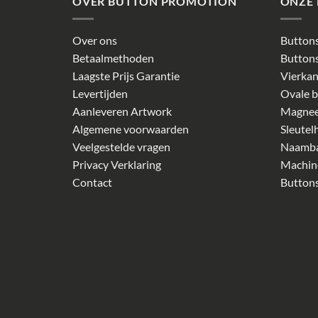
OVER BUTTON PROMOTION
ONZE
Over ons
Buttons
Betaalmethoden
Buttons
Laagste Prijs Garantie
Vierkan
Levertijden
Ovale b
Aanleveren Artwork
Magnee
Algemene voorwaarden
Sleutel
Veelgestelde vragen
Naamb
Privacy Verklaring
Machin
Contact
Buttons