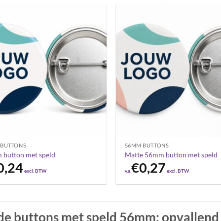
 BUTTONS
56MM BUTTONS
button met speld
Matte 56mm button met speld
0,24
€
0,27
excl. BTW
v.a.
excl. BTW
e buttons met speld 56mm: opvallend e