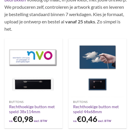
We produceren zelf, controleren je artwork gratis en leveren
je bestelling standaard binnen 7 werkdagen. Kies je formaat,
upload je ontwerp en bestel al
vanaf 25 stuks
. Zo simpel is
het.
BUTTONS
BUTTONS
Rechthoekige button met
Rechthoekige button met
speld 38x114mm
speld 44x68mm
€
0,98
€
0,46
v.a.
excl. BTW
v.a.
excl. BTW