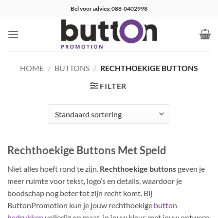
Ga
Bel voor advies: 088-0402998
naar
inhoud
HOME
/
BUTTONS
/
RECHTHOEKIGE BUTTONS
FILTER
Rechthoekige Buttons Met Speld
Niet alles hoeft rond te zijn.
Rechthoekige buttons
geven je
meer ruimte voor tekst, logo’s en details, waardoor je
boodschap nog beter tot zijn recht komt. Bij
ButtonPromotion kun je jouw rechthoekige
button
bedrukken
volledig op maat, in jouw kleur, met jouw ontwerp.