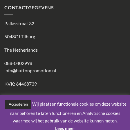
CONTACTGEGEVENS
Pallasstraat 32
5048CJ Tilburg
The Netherlands
088-0402998
info@buttonpromotion.nl
KVK: 64468739
Wij plaatsen functionele cookies om deze website
Accepteren
IDeal
Visa
PayPal
MasterCard
Maestro
American
Bank
naar behoren te laten functioneren en Analytische cookies
Express
Trans
waarmee wij het gebruik van de website kunnen meten.
Copyright 2026 ©
Button Promotion
Lees meer